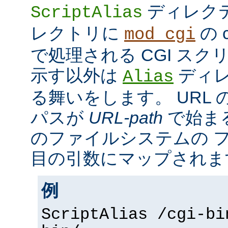
ディレク
ScriptAlias
レクトリに
の c
mod_cgi
で処理される CGI ス
示す以外は
ディレ
Alias
る舞いをします。 URL の
パスが
URL-path
で始ま
のファイルシステムの 
目の引数にマップされま
例
ScriptAlias /cgi-bi