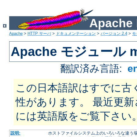
Apach
Apache
>
HTTP サーバ
>
ドキュメンテーション
>
バージョン 2.4
>
モ
Apache モジュール mo
翻訳済み言語:
e
この日本語訳はすでに古
性があります。 最近更
には英語版をご覧下さい
説明:
ホストファイルシステム上のいろいろな違う場