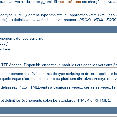
/désactiver le filtre proxy_html. Si
est chargé, elle va a
mod_xml2enc
t de type HTML (Content-Type text/html ou application/xhtml+xml), et si
rils) en définissant la variable d'environnement
PROXY_HTML_FORC
vènements de type scripting.
...]
ertoire
HTTP Apache. Disponible en tant que module tiers dans les versions 2.
 à traiter comme des évènements de type scripting et de leur appliquer l
e quelconque d'attributs dans une ou plusieurs directives
ProxyHTMLEv
s définissez ProxyHTMLEvents à plusieurs niveaux, certains niveaux l'e
t et définit les évènements selon les standards HTML 4 et XHTML 1.