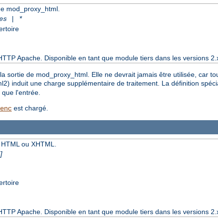
e de mod_proxy_html.
es | *
ertoire
HTTP Apache. Disponible en tant que module tiers dans les versions 2.
la sortie de mod_proxy_html. Elle ne devrait jamais être utilisée, car t
xml2) induit une charge supplémentaire de traitement. La définition spéc
que l'entrée.
est chargé.
enc
nt HTML ou XHTML.
]
ertoire
HTTP Apache. Disponible en tant que module tiers dans les versions 2.