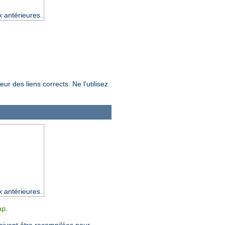
x antérieures.
ur des liens corrects. Ne l'utilisez
x antérieures.
.
ap
doivent être recompilées pour