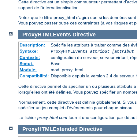
Cette directive est un simple commutateur permettant d'activer
support de l'internationalisation.
Notez que le filtre proxy_html s'agira que si les données son
Vous pouvez passer outre ces contraintes (à vos risques et pé
ProxyHTMLEvents
Directive
Description:
Spécifie les attributs à traiter comme des é
Syntaxe:
ProxyHTMLEvents
attribut [attribut 
Contexte:
configuration du serveur, serveur virtuel, rép
Statut:
Base
Module:
mod_proxy_html
Compatibilité:
Disponible depuis la version 2.4 du serveur 
Cette directive permet de spécifier un ou plusieurs attributs
lorsqu'elles ont été définies. Vous pouvez spécifier un nombr
Normalement, cette directive est définie globalement. Si vou
spécifier un jeu complet d'évènements pour chaque niveau.
Le fichier
proxy-html.conf
fournit une configuration par défau
ProxyHTMLExtended
Directive