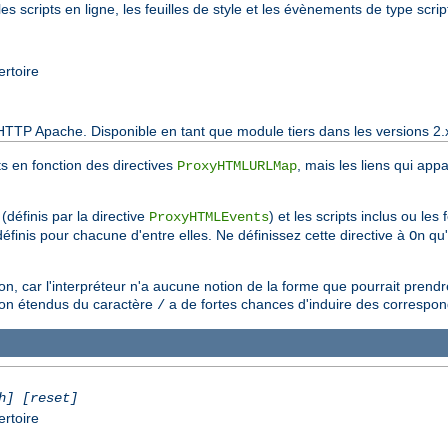
les scripts en ligne, les feuilles de style et les évènements de type scrip
ertoire
HTTP Apache. Disponible en tant que module tiers dans les versions 2.
ts en fonction des directives
, mais les liens qui app
ProxyHTMLURLMap
(définis par la directive
) et les scripts inclus ou les 
ProxyHTMLEvents
éfinis pour chacune d'entre elles. Ne définissez cette directive à
qu'
On
, car l'interpréteur n'a aucune notion de la forme que pourrait prend
ison étendus du caractère
a de fortes chances d'induire des correspo
/
h] [reset]
ertoire