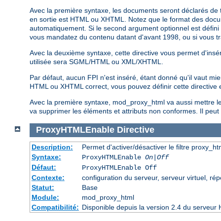
Avec la première syntaxe, les documents seront déclarés de t
en sortie est HTML ou XHTML. Notez que le format des documen
automatiquement. Si le second argument optionnel est défini à
vous mandatez du contenu datant d'avant 1998, ou si vous trav
Avec la deuxième syntaxe, cette directive vous permet d'insér
utilisée sera SGML/HTML ou XML/XHTML.
Par défaut, aucun FPI n'est inséré, étant donné qu'il vaut mi
HTML ou XHTML correct, vous pouvez définir cette directive
Avec la première syntaxe, mod_proxy_html va aussi mettre le c
va supprimer les éléments et attributs non conformes. Il peut a
ProxyHTMLEnable
Directive
Description:
Permet d'activer/désactiver le filtre proxy_ht
Syntaxe:
ProxyHTMLEnable
On|Off
Défaut:
ProxyHTMLEnable Off
Contexte:
configuration du serveur, serveur virtuel, rép
Statut:
Base
Module:
mod_proxy_html
Compatibilité:
Disponible depuis la version 2.4 du serveur 