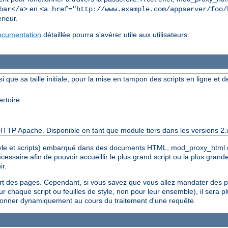
en
bar</a>
<a href="http://www.example.com/appserver/foo/
rieur.
ocumentation
détaillée pourra s'avérer utile aux utilisateurs.
si que sa taille initiale, pour la mise en tampon des scripts en ligne et de
ertoire
HTTP Apache. Disponible en tant que module tiers dans les versions 2.
tyle et scripts) embarqué dans des documents HTML, mod_proxy_html doi
aire afin de pouvoir accueillir le plus grand script ou la plus grande 
ir.
part des pages. Cependant, si vous savez que vous allez mandater des 
ur chaque script ou feuilles de style, non pour leur ensemble), il sera plu
ensionner dynamiquement au cours du traitement d'une requête.