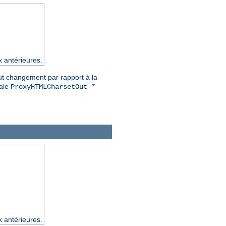
x antérieures.
out changement par rapport à la
iale
ProxyHTMLCharsetOut *
x antérieures.