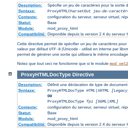
Description:
Spécifie un jeu de caractères pour la sorti
Syntaxe:
ProxyHTMLCharsetOut
jeu-de-caractèr
Contexte:
configuration du serveur, serveur virtuel, rép
Statut:
Base
Module:
mod_proxy_html
Compatibilité:
Disponible depuis la version 2.4 du serveur 
Cette directive permet de spécifier un jeu de caractères pour 
valeur par défaut
(Unicode - utilisé en interne par lib
UTF-8
permet de générer une sortie qui utilisera le même encodage 
Notez que tout ceci ne fonctionne que si le module
mod_xml2
ProxyHTMLDocType
Directive
Description:
Définit une déclaration de type de docume
Syntaxe:
ProxyHTMLDocType
HTML|XHTML [Legacy
OU
ProxyHTMLDocType
fpi [SGML|XML]
Contexte:
configuration du serveur, serveur virtuel, rép
Statut:
Base
Module:
mod_proxy_html
Compatibilité:
Disponible depuis la version 2.4 du serveur 